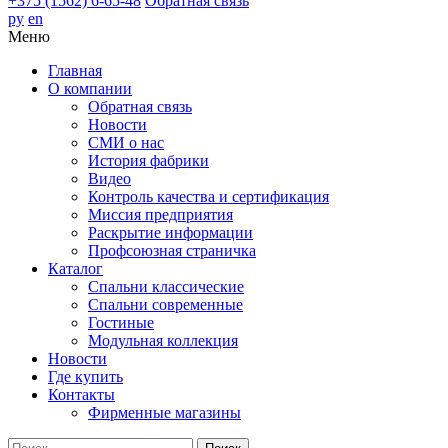
+375 (1562) 6-65-48
Обратная связь
ру
en
Меню
Главная
О компании
Обратная связь
Новости
СМИ о нас
История фабрики
Видео
Контроль качества и сертификация
Миссия предприятия
Раскрытие информации
Профсоюзная страничка
Каталог
Спальни классические
Спальни современные
Гостиные
Модульная коллекция
Новости
Где купить
Контакты
Фирменные магазины