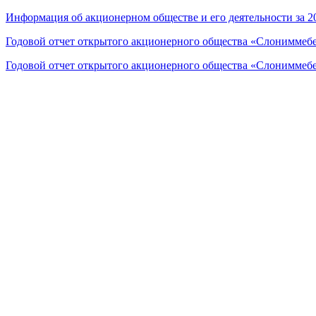
Информация об акционерном обществе и его деятельности за 2
Годовой отчет открытого акционерного общества «Слониммебел
Годовой отчет открытого акционерного общества «Слониммебел